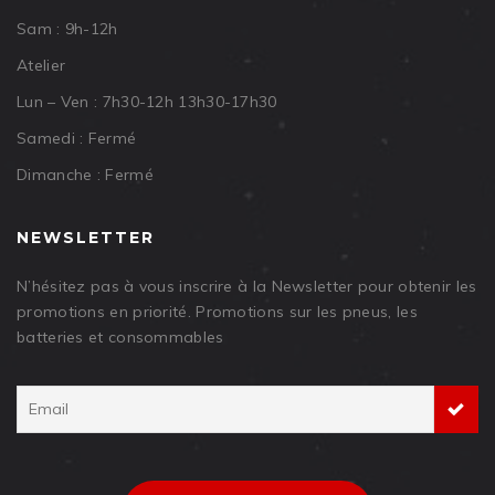
Sam : 9h-12h
Atelier
Lun – Ven : 7h30-12h 13h30-17h30
Samedi : Fermé
Dimanche : Fermé
NEWSLETTER
N’hésitez pas à vous inscrire à la Newsletter pour obtenir les
promotions en priorité. Promotions sur les pneus, les
batteries et consommables