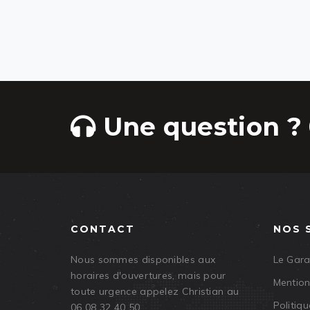
Une question ? 
CONTACT
NOS 
Nous sommes disponibles aux
Le Gar
horaires d'ouvertures, mais pour
Mention
toute urgence appelez Christian au
Politiqu
06 08 32 40 50