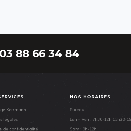
03 88 66 34 84
SERVICES
NOS HORAIRES
age Kerrmann
Bureau
s légales
Lun – Ven : 7h30-12h 13h30-1
e de confidentialité
Sam : 9h-12h