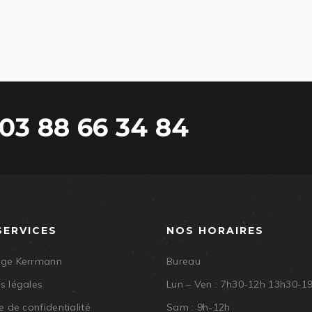
03 88 66 34 84
SERVICES
NOS HORAIRES
age Kerrmann
Bureau
s légales
Lun – Ven : 7h30-12h 13h30-1
e de confidentialité
Sam : 9h-12h