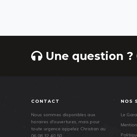
Une question ? 
CONTACT
NOS 
Nous sommes disponibles aux
Le Gar
horaires d'ouvertures, mais pour
Mention
toute urgence appelez Christian au
Politiqu
06 08 32 40 50