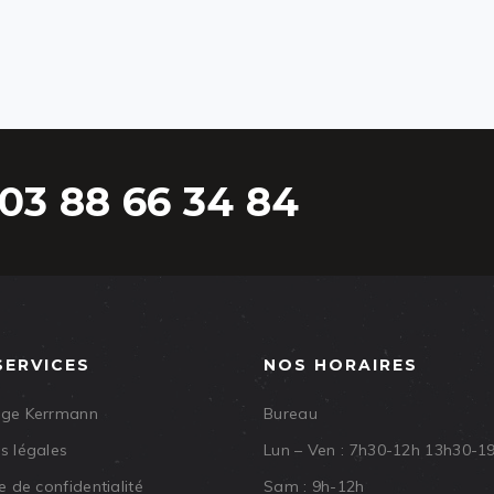
03 88 66 34 84
SERVICES
NOS HORAIRES
age Kerrmann
Bureau
s légales
Lun – Ven : 7h30-12h 13h30-1
e de confidentialité
Sam : 9h-12h