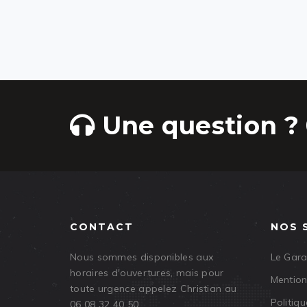
Une question ? 
CONTACT
NOS 
Nous sommes disponibles aux
Le Gar
horaires d'ouvertures, mais pour
Mention
toute urgence appelez Christian au
Politiqu
06 08 32 40 50