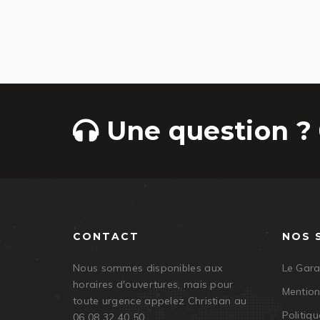
Une question ? 
CONTACT
NOS 
Nous sommes disponibles aux
Le Gar
horaires d'ouvertures, mais pour
Mention
toute urgence appelez Christian au
Politiqu
06 08 32 40 50