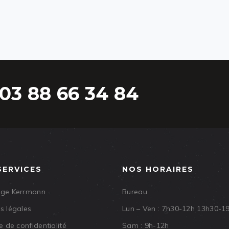
03 88 66 34 84
SERVICES
NOS HORAIRES
age Kerrmann
Bureau
s légales
Lun – Ven : 7h30-12h 13h30-1
e de confidentialité
Sam : 9h-12h