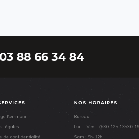
03 88 66 34 84
SERVICES
NOS HORAIRES
age Kerrmann
Bureau
s légales
Lun – Ven : 7h30-12h 13h30-1
e de confidentialité
Sam : 9h-12h