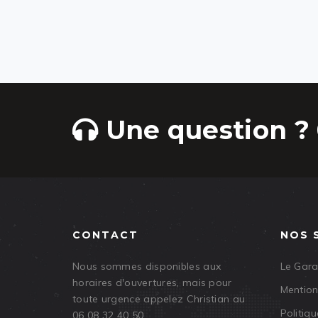
Une question ? 
CONTACT
NOS 
Nous sommes disponibles aux
Le Gar
horaires d'ouvertures, mais pour
Mention
toute urgence appelez Christian au
Politiqu
06 08 32 40 50