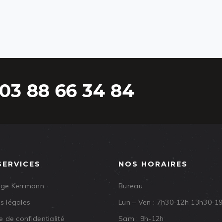
03 88 66 34 84
SERVICES
NOS HORAIRES
age Kerrmann
Bureau
s légales
Lun – Ven : 7h30-12h 13h30-1
e de confidentialité
Sam : 9h-12h