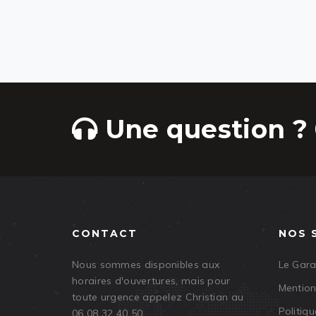
Une question ? 
CONTACT
NOS 
Nous sommes disponibles aux
Le Gar
horaires d'ouvertures, mais pour
Mention
toute urgence appelez Christian au
Politiqu
06 08 32 40 50