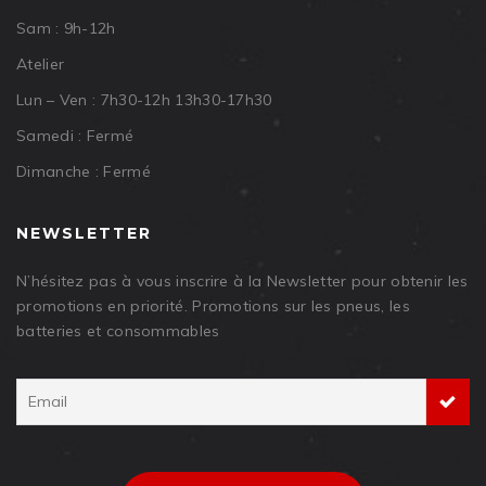
Sam : 9h-12h
Atelier
Lun – Ven : 7h30-12h 13h30-17h30
Samedi : Fermé
Dimanche : Fermé
NEWSLETTER
N’hésitez pas à vous inscrire à la Newsletter pour obtenir les
promotions en priorité. Promotions sur les pneus, les
batteries et consommables