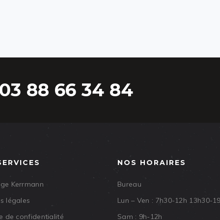
03 88 66 34 84
SERVICES
NOS HORAIRES
age Kerrmann
Bureau
s légales
Lun – Ven : 7h30-12h 13h30-1
e de confidentialité
Sam : 9h-12h