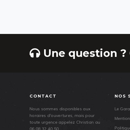
Une question ? 
CONTACT
NOS 
Nous sommes disponibles aux
Le Gar
horaires d'ouvertures, mais pour
Mention
toute urgence appelez Christian au
Politiqu
06 08 32 40 50