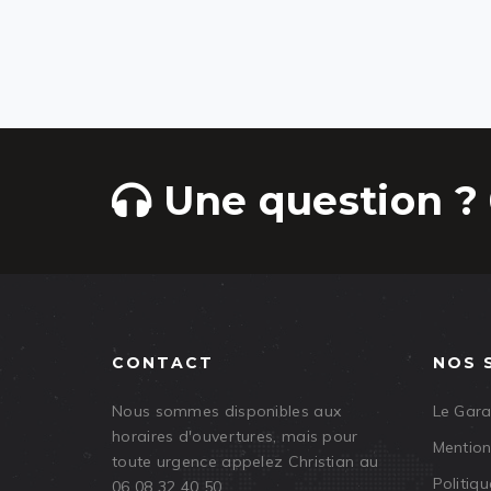
Une question ? 
CONTACT
NOS 
Nous sommes disponibles aux
Le Gar
horaires d'ouvertures, mais pour
Mention
toute urgence appelez Christian au
Politiqu
06 08 32 40 50