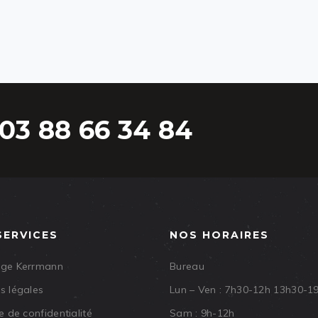
03 88 66 34 84
SERVICES
NOS HORAIRES
age Kerrmann
Bureau
s légales
Lun – Ven : 7h30-12h 13h30-1
e de confidentialité
Sam : 9h-12h