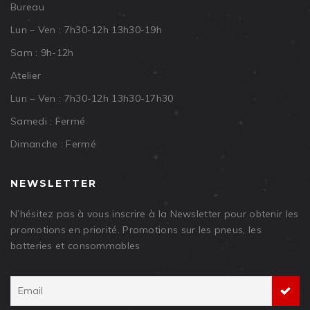
Bureau
Lun – Ven : 7h30-12h 13h30-19h
Sam : 9h-12h
Atelier
Lun – Ven : 7h30-12h 13h30-17h30
Samedi : Fermé
Dimanche : Fermé
NEWSLETTER
N’hésitez pas à vous inscrire à la Newsletter pour obtenir les
promotions en priorité. Promotions sur les pneus, les
batteries et consommables