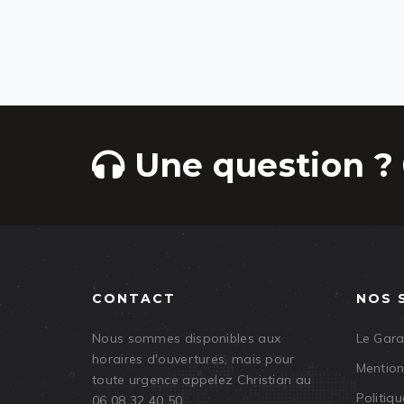
Une question ? 
CONTACT
NOS 
Nous sommes disponibles aux
Le Gar
horaires d'ouvertures, mais pour
Mention
toute urgence appelez Christian au
Politiqu
06 08 32 40 50