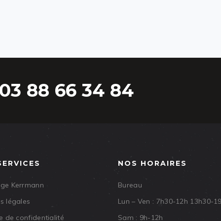
03 88 66 34 84
SERVICES
NOS HORAIRES
age Kerrmann
Bureau
s légales
Lun – Ven : 7h30-12h 13h30-1
e de confidentialité
Sam : 9h-12h