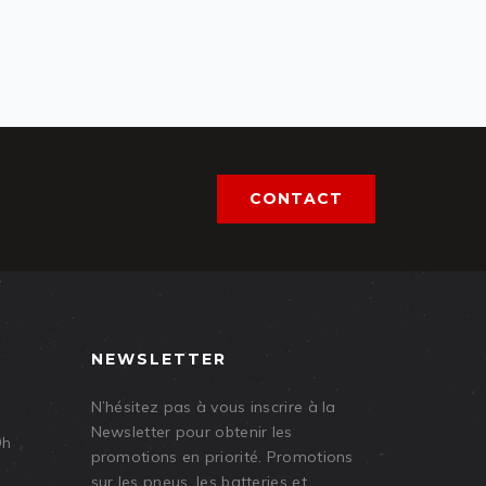
CONTACT
NEWSLETTER
N’hésitez pas à vous inscrire à la
Newsletter pour obtenir les
9h
promotions en priorité. Promotions
sur les pneus, les batteries et