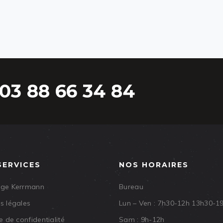
03 88 66 34 84
SERVICES
NOS HORAIRES
age Kerrmann
Bureau
s légales
Lun – Ven : 7h30-12h 13h30-1
e de confidentialité
Sam : 9h-12h