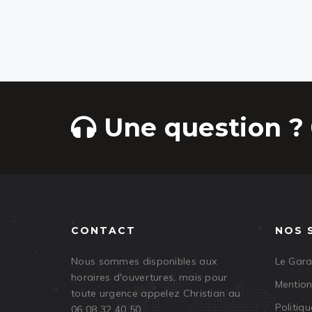
Une question ? 
CONTACT
NOS 
Nous sommes disponibles aux
Le Gar
horaires d'ouvertures, mais pour
Mention
toute urgence appelez Christian au
Politiqu
06 08 32 40 50