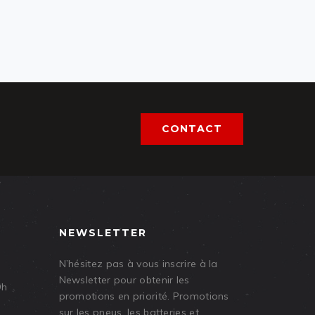
CONTACT
NEWSLETTER
N’hésitez pas à vous inscrire à la
Newsletter pour obtenir les
9h
promotions en priorité. Promotions
sur les pneus, les batteries et