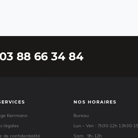
03 88 66 34 84
SERVICES
NOS HORAIRES
age Kerrmann
Bureau
s légales
Lun – Ven : 7h30-12h 13h30-1
e de confidentialité
Sam : 9h-12h