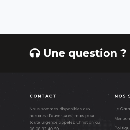
Une question ? 
CONTACT
NOS 
Nous sommes disponibles aux
Le Gar
horaires d'ouvertures, mais pour
Mention
toute urgence appelez Christian au
Politiqu
06 08 32 40 50