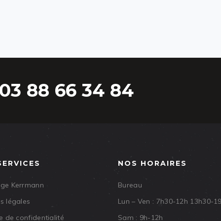
03 88 66 34 84
SERVICES
NOS HORAIRES
age Kerrmann
Bureau
s légales
Lun – Ven : 7h30-12h 13h30-1
e de confidentialité
Sam : 9h-12h