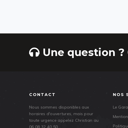
Une question ? 
CONTACT
NOS 
Nous sommes disponibles aux
Le Gar
horaires d'ouvertures, mais pour
Mention
toute urgence appelez Christian au
Politiqu
06 08 32 40 50