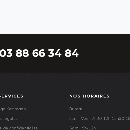
03 88 66 34 84
SERVICES
NOS HORAIRES
age Kerrmann
Bureau
s légales
Lun – Ven : 7h30-12h 13h30-1
e de confidentialité
Sam : 9h-12h