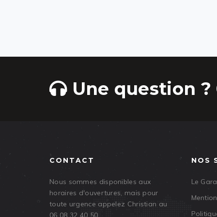
Une question ? 
CONTACT
NOS 
Nous sommes disponibles aux
Le Gar
horaires d'ouvertures, mais pour
Mention
toute urgence appelez Christian au
Politiqu
06 08 32 40 50