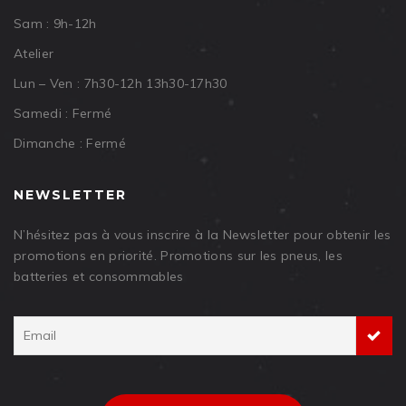
Sam : 9h-12h
Atelier
Lun – Ven : 7h30-12h 13h30-17h30
Samedi : Fermé
Dimanche : Fermé
NEWSLETTER
N’hésitez pas à vous inscrire à la Newsletter pour obtenir les
promotions en priorité. Promotions sur les pneus, les
batteries et consommables