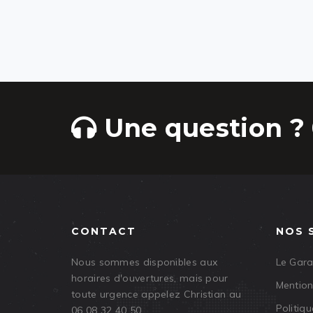
Une question ? 
CONTACT
NOS 
Nous sommes disponibles aux
Le Gar
horaires d'ouvertures, mais pour
Mention
toute urgence appelez Christian au
Politiqu
06 08 32 40 50