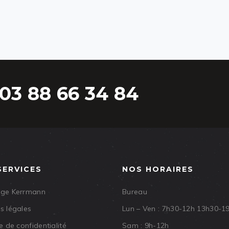
03 88 66 34 84
SERVICES
NOS HORAIRES
age Kerrmann
Bureau
s légales
Lun – Ven : 7h30-12h 13h30-1
e de confidentialité
Sam : 9h-12h