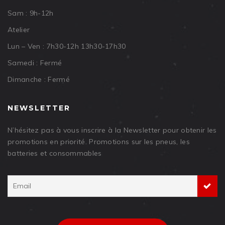
Sam : 9h-12h
Atelier
Lun – Ven : 7h30-12h 13h30-17h30
Samedi : Fermé
Dimanche : Fermé
NEWSLETTER
N’hésitez pas à vous inscrire à la Newsletter pour obtenir les
promotions en priorité. Promotions sur les pneus, les
batteries et consommables