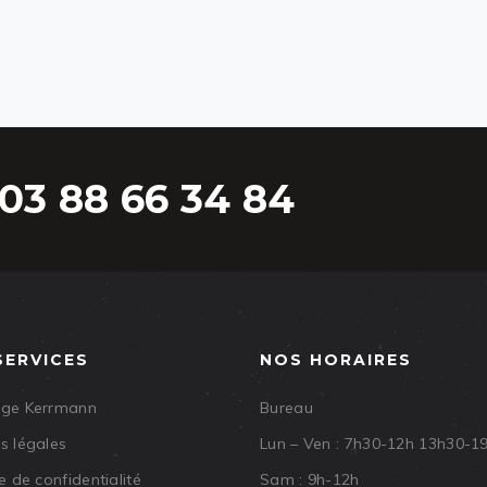
03 88 66 34 84
SERVICES
NOS HORAIRES
age Kerrmann
Bureau
s légales
Lun – Ven : 7h30-12h 13h30-1
e de confidentialité
Sam : 9h-12h