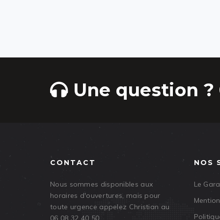
Une question ? 
CONTACT
NOS 
Nous sommes disponibles aux
Le Gar
horaires d'ouvertures, mais pour
Mention
toute urgence appelez Christian au
Politiqu
06 08 32 40 50