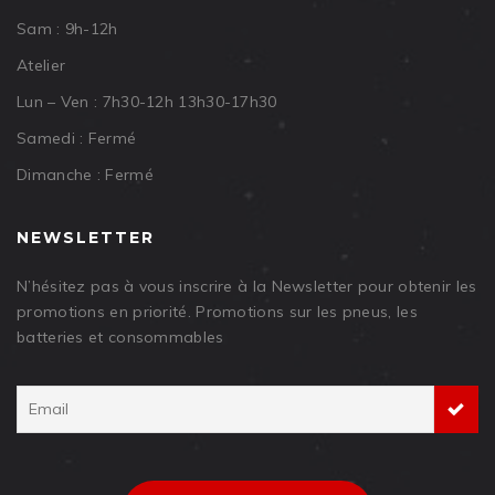
Sam : 9h-12h
Atelier
Lun – Ven : 7h30-12h 13h30-17h30
Samedi : Fermé
Dimanche : Fermé
NEWSLETTER
N’hésitez pas à vous inscrire à la Newsletter pour obtenir les
promotions en priorité. Promotions sur les pneus, les
batteries et consommables