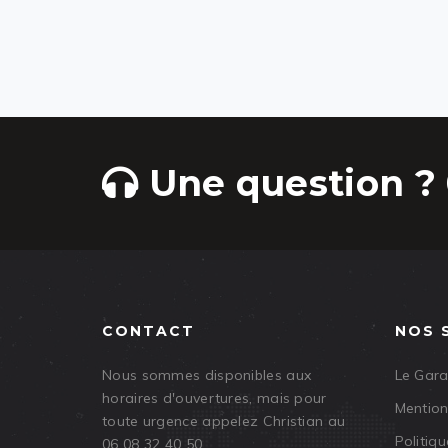
Une question ? 
CONTACT
NOS 
Nous sommes disponibles aux
Le Gar
horaires d'ouvertures, mais pour
Mention
toute urgence appelez Christian au
Politiqu
06 08 32 40 50