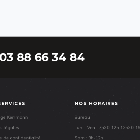
03 88 66 34 84
SERVICES
NOS HORAIRES
age Kerrmann
Bureau
s légales
Lun – Ven : 7h30-12h 13h30-1
e de confidentialité
Sam : 9h-12h