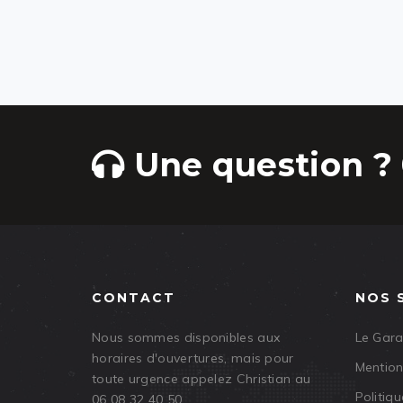
Une question ? 
CONTACT
NOS 
Nous sommes disponibles aux
Le Gar
horaires d'ouvertures, mais pour
Mention
toute urgence appelez Christian au
Politiqu
06 08 32 40 50