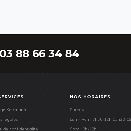
03 88 66 34 84
SERVICES
NOS HORAIRES
age Kerrmann
Bureau
s légales
Lun – Ven : 7h30-12h 13h30-1
e de confidentialité
Sam : 9h-12h