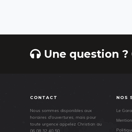
Une question ? 
CONTACT
NOS 
Nous sommes disponibles aux
Le Gar
horaires d'ouvertures, mais pour
Mention
toute urgence appelez Christian au
Politiqu
06 08 32 40 50