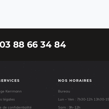
03 88 66 34 84
SERVICES
NOS HORAIRES
age Kerrmann
Bureau
s légales
Lun – Ven : 7h30-12h 13h30-1
e de confidentialité
Sam : 9h-12h