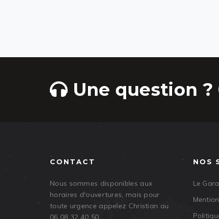
Une question ? 
CONTACT
NOS 
Nous sommes disponibles aux
Le Gar
horaires d'ouvertures, mais pour
Mention
toute urgence appelez Christian au
Politiqu
06 08 32 40 50