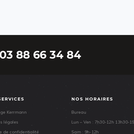
03 88 66 34 84
SERVICES
NOS HORAIRES
age Kerrmann
Bureau
s légales
Lun – Ven : 7h30-12h 13h30-1
e de confidentialité
Sam : 9h-12h