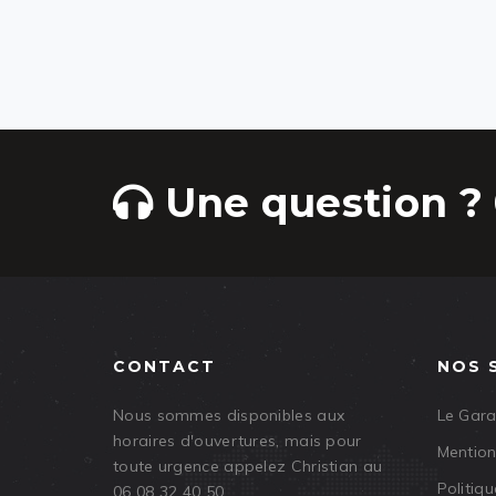
Une question ? 
CONTACT
NOS 
Nous sommes disponibles aux
Le Gar
horaires d'ouvertures, mais pour
Mention
toute urgence appelez Christian au
Politiqu
06 08 32 40 50