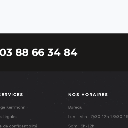
03 88 66 34 84
SERVICES
NOS HORAIRES
age Kerrmann
Bureau
s légales
Lun – Ven : 7h30-12h 13h30-1
e de confidentialité
Sam : 9h-12h