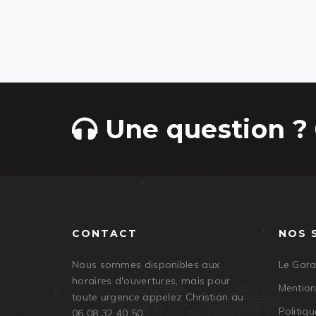
Une question ? 
CONTACT
NOS 
Nous sommes disponibles aux
Le Gar
horaires d'ouvertures, mais pour
Mention
toute urgence appelez Christian au
Politiqu
06 08 32 40 50