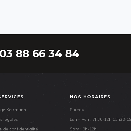
03 88 66 34 84
SERVICES
NOS HORAIRES
age Kerrmann
Bureau
s légales
Lun – Ven : 7h30-12h 13h30-1
e de confidentialité
Sam : 9h-12h