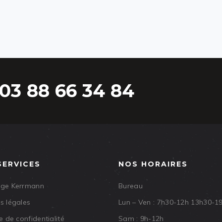
03 88 66 34 84
SERVICES
NOS HORAIRES
age Kerrmann
Bureau
s légales
Lun – Ven : 7h30-12h 13h30-1
e de confidentialité
Sam : 9h-12h