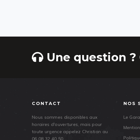
Une question ? 
CONTACT
NOS 
Nous sommes disponibles aux
Le Gar
horaires d'ouvertures, mais pour
Mention
toute urgence appelez Christian au
Politiqu
06 08 32 40 50