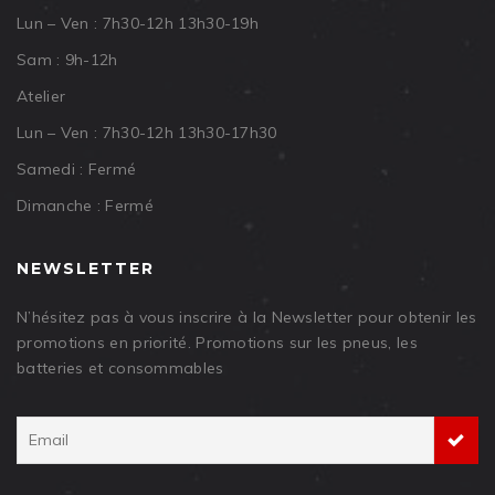
Lun – Ven : 7h30-12h 13h30-19h
Sam : 9h-12h
Atelier
Lun – Ven : 7h30-12h 13h30-17h30
Samedi : Fermé
Dimanche : Fermé
NEWSLETTER
N’hésitez pas à vous inscrire à la Newsletter pour obtenir les
promotions en priorité. Promotions sur les pneus, les
batteries et consommables