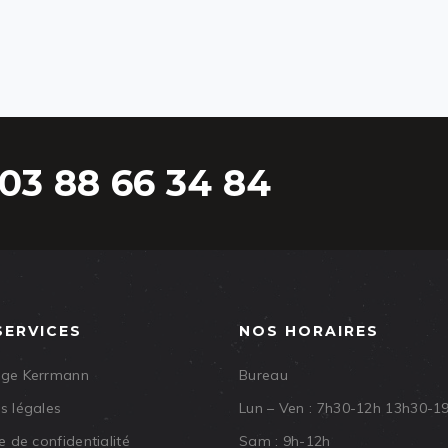
03 88 66 34 84
SERVICES
NOS HORAIRES
age Kerrmann
Bureau
s légales
Lun – Ven : 7h30-12h 13h30-1
e de confidentialité
Sam : 9h-12h