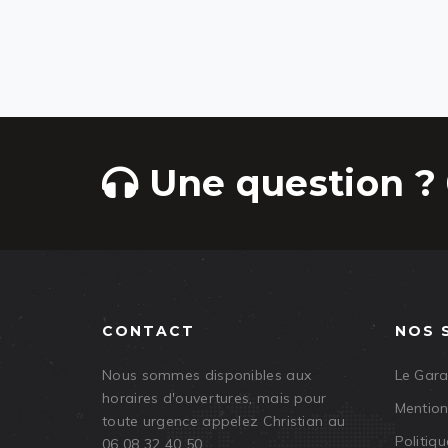
Une question ? 
CONTACT
NOS 
Nous sommes disponibles aux
Le Gar
horaires d'ouvertures, mais pour
Mention
toute urgence appelez Christian au
Politiqu
06 08 32 40 50