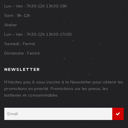
Lun – Ven : 7h30-12h 13h30-19h
Sam : 9h-12h
Atelier
Lun – Ven : 7h30-12h 13h30-17h30
Samedi : Fermé
Dimanche : Fermé
NEWSLETTER
N’hésitez pas à vous inscrire à la Newsletter pour obtenir les
promotions en priorité. Promotions sur les pneus, les
batteries et consommables