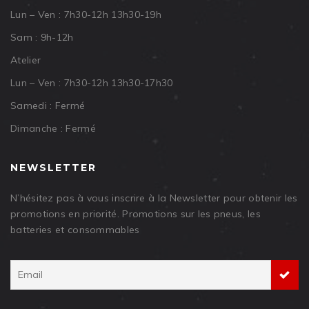
Lun – Ven : 7h30-12h 13h30-19h
Sam : 9h-12h
Atelier
Lun – Ven : 7h30-12h 13h30-17h30
Samedi : Fermé
Dimanche : Fermé
NEWSLETTER
N’hésitez pas à vous inscrire à la Newsletter pour obtenir les
promotions en priorité. Promotions sur les pneus, les
batteries et consommables