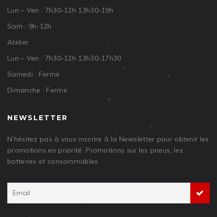
Lun – Ven : 7h30-12h 13h30-19h
Sam : 9h-12h
Atelier
Lun – Ven : 7h30-12h 13h30-17h30
Samedi : Fermé
Dimanche : Fermé
NEWSLETTER
N’hésitez pas à vous inscrire à la Newsletter pour obtenir les
promotions en priorité. Promotions sur les pneus, les
batteries et consommables