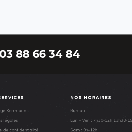
03 88 66 34 84
SERVICES
NOS HORAIRES
age Kerrmann
Bureau
s légales
Lun – Ven : 7h30-12h 13h30-1
e de confidentialité
Sam : 9h-12h