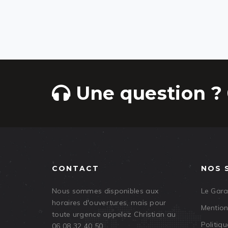
Une question ? 
CONTACT
NOS 
Nous sommes disponibles aux
Le Gar
horaires d'ouvertures, mais pour
Mention
toute urgence appelez Christian au
Politiqu
06 08 32 40 50