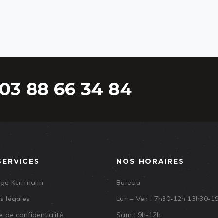
03 88 66 34 84
SERVICES
NOS HORAIRES
age Kerrmann
Bureau
s légales
Lun – Ven : 7h30-12h 13h30-1
e de confidentialité
Sam : 9h-12h