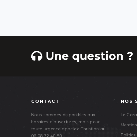
Une question ? 
CONTACT
NOS 
Nous sommes disponibles aux
Le Gar
horaires d'ouvertures, mais pour
Mention
toute urgence appelez Christian au
Politiqu
06 08 32 40 50