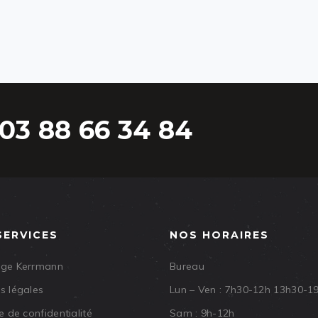
03 88 66 34 84
SERVICES
NOS HORAIRES
age Kerrmann
Bureau
s légales
Lun – Ven : 7h30-12h 13h30-1
e de confidentialité
Sam : 9h-12h