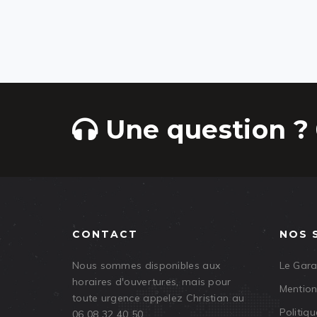
Une question ? 
CONTACT
NOS 
Nous sommes disponibles aux
Le Gar
horaires d'ouvertures, mais pour
Mention
toute urgence appelez Christian au
Politiqu
06 08 32 40 50