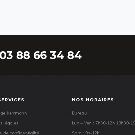
03 88 66 34 84
SERVICES
NOS HORAIRES
age Kerrmann
Bureau
s légales
Lun – Ven : 7h30-12h 13h30-1
e de confidentialité
Sam : 9h-12h