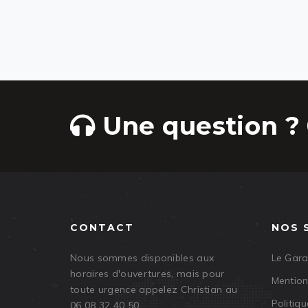
Une question ? 
CONTACT
NOS 
Nous sommes disponibles aux
Le Gar
horaires d'ouvertures, mais pour
Mention
toute urgence appelez Christian au
Politiqu
06 08 32 40 50