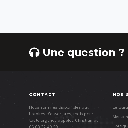
Une question ? 
CONTACT
NOS 
Nous sommes disponibles aux
Le Gar
horaires d'ouvertures, mais pour
Mention
toute urgence appelez Christian au
Politiqu
06 08 32 40 50