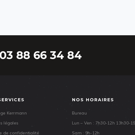
03 88 66 34 84
SERVICES
NOS HORAIRES
age Kerrmann
Bureau
s légales
Lun – Ven : 7h30-12h 13h30-1
e de confidentialité
Sam : 9h-12h