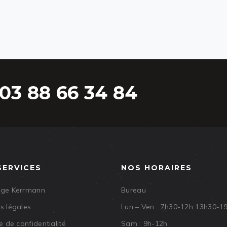
03 88 66 34 84
SERVICES
NOS HORAIRES
age Kerrmann
Bureau
s légales
Lun – Ven : 7h30-12h 13h30-1
e de confidentialité
Sam : 9h-12h