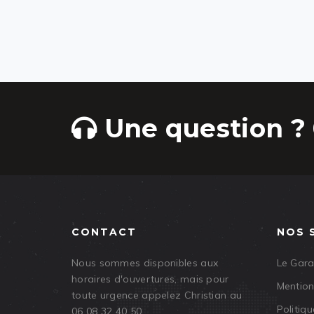
Une question ? 
CONTACT
NOS 
Nous sommes disponibles aux
Le Gar
horaires d'ouvertures, mais pour
Mention
toute urgence appelez Christian au
Politiqu
06 08 32 40 50