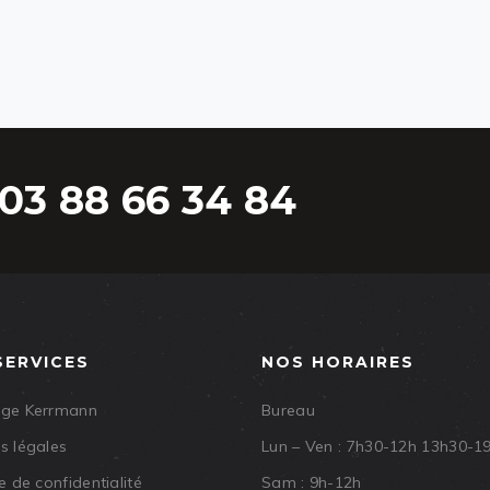
03 88 66 34 84
SERVICES
NOS HORAIRES
age Kerrmann
Bureau
s légales
Lun – Ven : 7h30-12h 13h30-1
e de confidentialité
Sam : 9h-12h