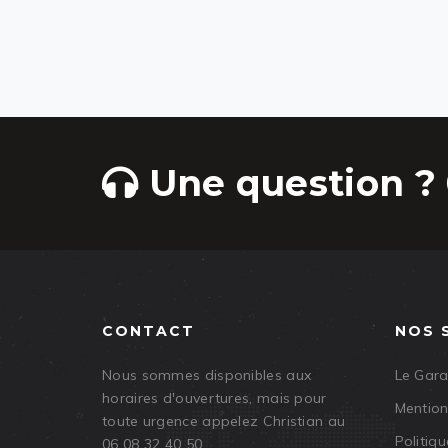
Une question ? 
CONTACT
NOS 
Nous sommes disponibles aux
Le Gar
horaires d'ouvertures, mais pour
Mention
toute urgence appelez Christian au
Politiqu
06 08 32 40 50