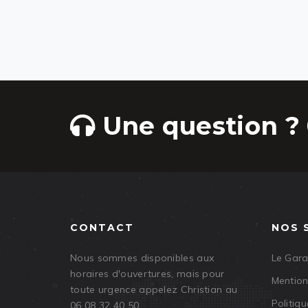
Une question ? 
CONTACT
NOS 
Nous sommes disponibles aux
Le Gar
horaires d'ouvertures, mais pour
Mention
toute urgence appelez Christian au
Politiqu
06 08 32 40 50