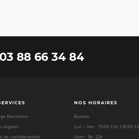
03 88 66 34 84
SERVICES
NOS HORAIRES
age Kerrmann
Bureau
s légales
Lun – Ven : 7h30-12h 13h30-1
e de confidentialité
Sam : 9h-12h