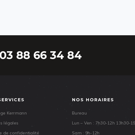
03 88 66 34 84
SERVICES
NOS HORAIRES
age Kerrmann
Bureau
s légales
Lun – Ven : 7h30-12h 13h30-1
e de confidentialité
Sam : 9h-12h