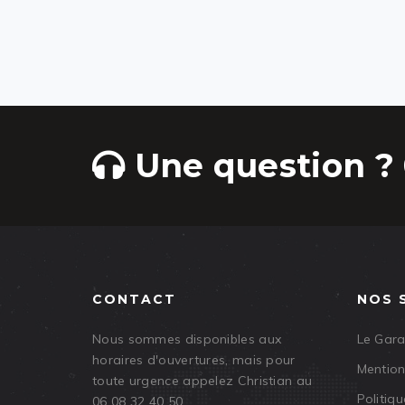
Une question ? 
CONTACT
NOS 
Nous sommes disponibles aux
Le Gar
horaires d'ouvertures, mais pour
Mention
toute urgence appelez Christian au
Politiqu
06 08 32 40 50