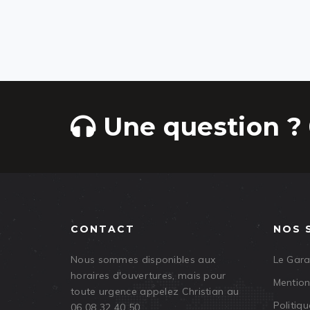
Une question ? 
CONTACT
NOS 
Nous sommes disponibles aux
Le Gar
horaires d'ouvertures, mais pour
Mention
toute urgence appelez Christian au
Politiqu
06 08 32 40 50