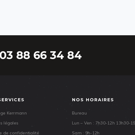
03 88 66 34 84
SERVICES
NOS HORAIRES
age Kerrmann
Bureau
s légales
Lun – Ven : 7h30-12h 13h30-1
e de confidentialité
Sam : 9h-12h