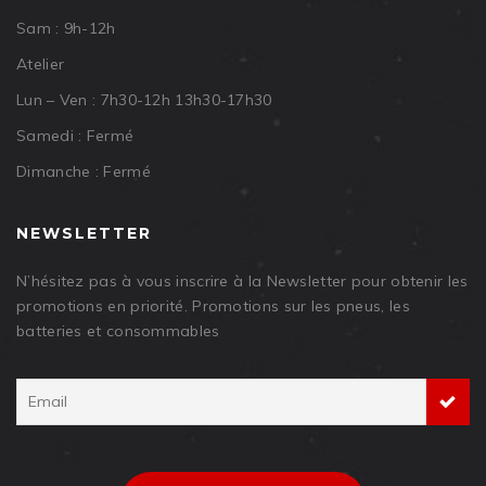
Sam : 9h-12h
Atelier
Lun – Ven : 7h30-12h 13h30-17h30
Samedi : Fermé
Dimanche : Fermé
NEWSLETTER
N’hésitez pas à vous inscrire à la Newsletter pour obtenir les
promotions en priorité. Promotions sur les pneus, les
batteries et consommables