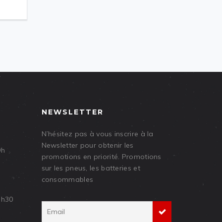
NEWSLETTER
N’hésitez pas à vous inscrire à la
Newsletter pour obtenir les
9h
promotions en priorité. Promotions
sur les pneus, les batteries et
consommables
7h30