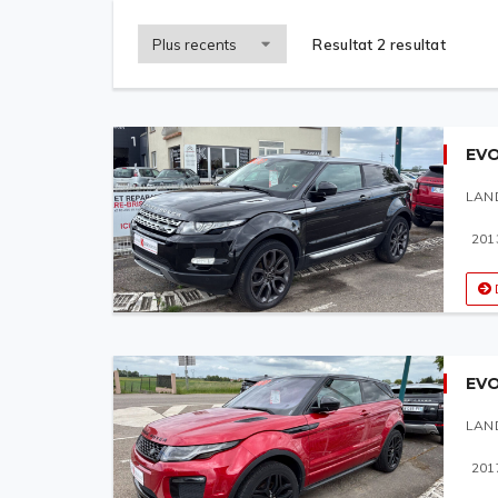
Resultat 2 resultat
EV
LAND
201
EV
LAND
201