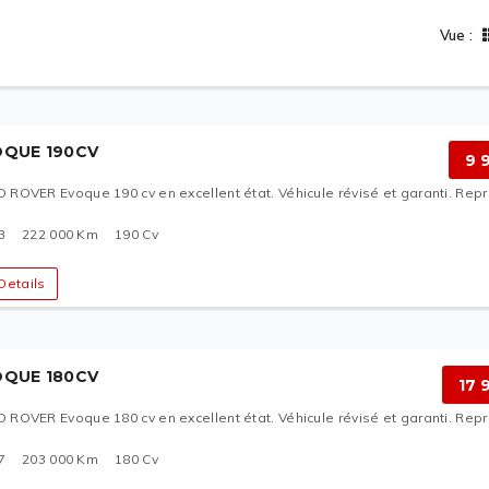
Vue :
OQUE 190CV
9 
 ROVER Evoque 190 cv en excellent état. Véhicule révisé et garanti. Repr
3
222 000
Km
190
Cv
Details
OQUE 180CV
17 
 ROVER Evoque 180 cv en excellent état. Véhicule révisé et garanti. Repr
7
203 000
Km
180
Cv