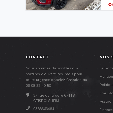
CONTACT
NOS 
Nous sommes disponibles aux
Le Gar
horaires d'ouvertures, mais pour
Mention
toute urgence appelez Christian au
Politiqu
06 08 32 40 50
Five St
37 rue de la gare 67118
GEISPOLSHEIM
Assuran
0388663484
Financ