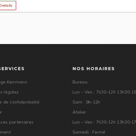
Details
SERVICES
NOS HORAIRES
age Kerrmann
Bureau
s légales
Lun – Ven : 7h30-12h 13h30-1
e de confidentialité
Sam : 9h-12h
ar
Atelier
ces partenaires
Lun – Ven : 7h30-12h 13h30-1
ement
Samedi : Fermé