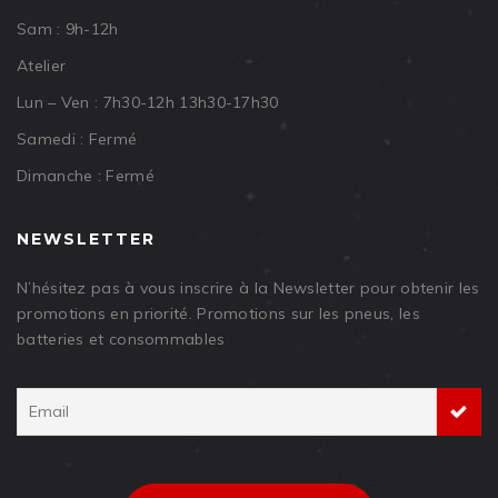
Sam : 9h-12h
Atelier
Lun – Ven : 7h30-12h 13h30-17h30
Samedi : Fermé
Dimanche : Fermé
NEWSLETTER
N’hésitez pas à vous inscrire à la Newsletter pour obtenir les
promotions en priorité. Promotions sur les pneus, les
batteries et consommables