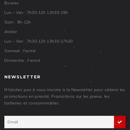
Bureau
Lun – Ven : 7h30-12h 13h30-19h
Sam : 9h-12h
Atelier
Lun – Ven : 7h30-12h 13h30-17h30
Samedi : Fermé
Dimanche : Fermé
NEWSLETTER
N’hésitez pas à vous inscrire à la Newsletter pour obtenir les
promotions en priorité. Promotions sur les pneus, les
batteries et consommables