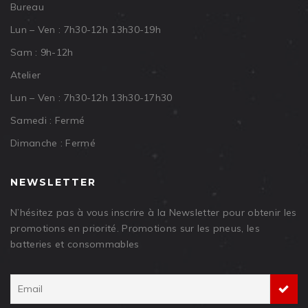
Bureau
Lun – Ven : 7h30-12h 13h30-19h
Sam : 9h-12h
Atelier
Lun – Ven : 7h30-12h 13h30-17h30
Samedi : Fermé
Dimanche : Fermé
NEWSLETTER
N’hésitez pas à vous inscrire à la Newsletter pour obtenir les
promotions en priorité. Promotions sur les pneus, les
batteries et consommables