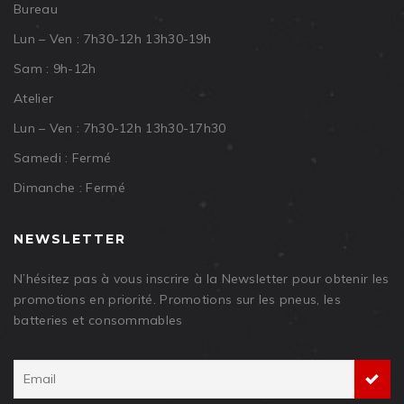
Bureau
Lun – Ven : 7h30-12h 13h30-19h
Sam : 9h-12h
Atelier
Lun – Ven : 7h30-12h 13h30-17h30
Samedi : Fermé
Dimanche : Fermé
NEWSLETTER
N’hésitez pas à vous inscrire à la Newsletter pour obtenir les
promotions en priorité. Promotions sur les pneus, les
batteries et consommables