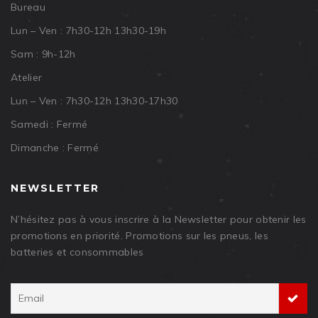
Bureau
Lun – Ven : 7h30-12h 13h30-19h
Sam : 9h-12h
Atelier
Lun – Ven : 7h30-12h 13h30-17h30
Samedi : Fermé
Dimanche : Fermé
NEWSLETTER
N’hésitez pas à vous inscrire à la Newsletter pour obtenir les
promotions en priorité. Promotions sur les pneus, les
batteries et consommables